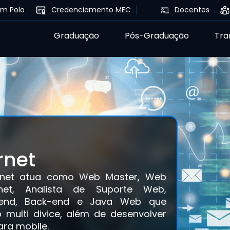
um Polo
Credenciamento MEC
Docentes
Graduação
Pós-Graduação
Tra
rnet
ternet atua como Web Master, Web
rnet, Analista de Suporte Web,
nt-end, Back-end e Java Web que
multi divice, além de desenvolver
ara mobile.