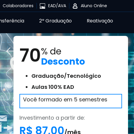
Colaboradores
EAD/AVA
Aluno Online
nsferência
2ª Graduação
Reativação
70
% de
Desconto
Graduação/Tecnológico
Aulas 100% EAD
Você formado em 5 semestres
Investimento a partir de:
R$ 87,00
/mês