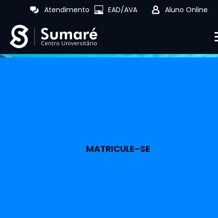
Atendimento
EAD/AVA
Aluno Online
MATRICULE-SE
EAD
Jogos Digitais