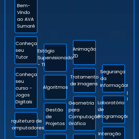
Bem-
Vindo
ao AVA
Sumaré
Conheça
Animação
seu
Estágio
2D
Tutor
Supervisionado
- TI
Segurança
Conheça
Tratamento
da
seu
de Imagens
Informação
Prog
Algoritmos
curso -
para
Jogos
Digit
Digitais
Laboratório
Geometria
de
Gestão
para
Programação
de
Computação
Inte
Arquitetura de
Projetos
Gráfica
Artif
Computadores
Interação